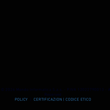
 © 2026 Mondo Informatica S.a.s. - P.IVA 12022790013 - A
Reserved
POLICY
|
CERTIFICAZION |
CODICE ETICO